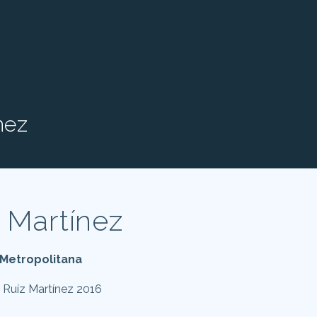
nez
 Martínez
 Metropolitana
 Ruíz Martínez 2016