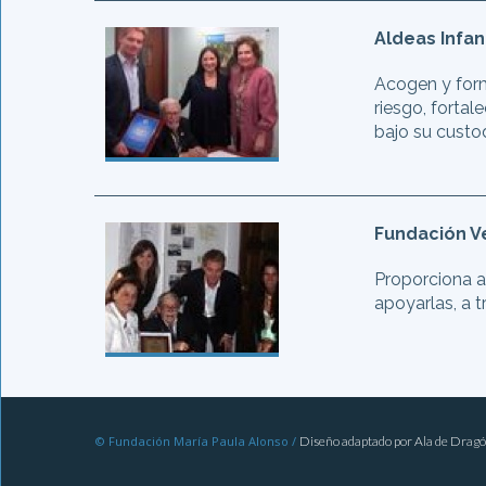
Aldeas Infan
Acogen y form
riesgo, forta
bajo su custod
Fundación Ve
Proporciona a
apoyarlas, a t
© Fundación María Paula Alonso /
Diseño adaptado por Ala de Drag