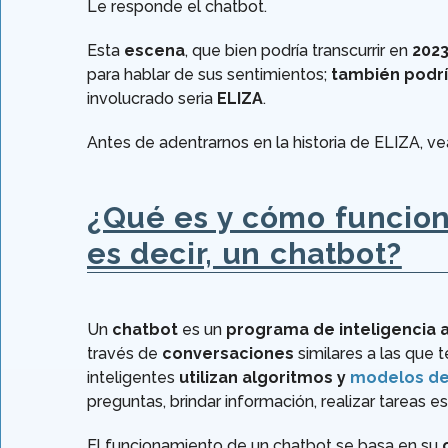
Le responde el chatbot.
Esta
escena
, que bien podría transcurrir en
202
para hablar de sus sentimientos;
también podrí
involucrado seria
ELIZA
.
Antes de adentrarnos en la historia de ELIZA, v
¿Qué es y cómo funcion
es decir, un chatbot?
Un
chatbot
es un
programa de inteligencia ar
través de
conversaciones
similares a las que 
inteligentes
utilizan algoritmos y
modelos de 
preguntas, brindar información, realizar tareas 
El funcionamiento de un chatbot se basa en su