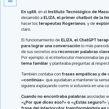
En 1966
, en el
Instituto Tecnológico de Mas
desarrolló a
ELIZA, el primer chatbot de la hi
hacer los
terapeutas Rogerianos
, y de
explor
claro.
El funcionamiento de
ELIZA, el ChatGPT terap
para lograr una conversación
lo más parecida
de sus secretos era
reconocer palabras clav
Por ejemplo, si el interlocutor mencionaba las p
tema familiar
y planteaba preguntas al respect
También contaba con
frases empáticas y de 
«continúa»
, que ayudaban a mantener la sensa
siguiera explayando como si estuviera en una co
Cuando no encontraba palabras
asociadas e
«¿Por qué dices eso?» o «¿Estás seguro?»
y
frase del interlocutor transformándola en 