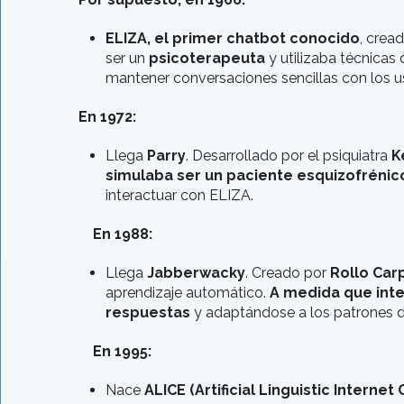
ELIZA, el primer chatbot conocido
, crea
ser un
psicoterapeuta
y utilizaba técnicas
mantener conversaciones sencillas con los u
En 1972:
Llega
Parry
. Desarrollado por el psiquiatra
K
simulaba ser un paciente esquizofrénic
interactuar con ELIZA.
En 1988:
Llega
Jabberwacky
. Creado por
Rollo Car
aprendizaje automático.
A medida que int
respuestas
y adaptándose a los patrones d
En 1995:
Nace
ALICE (Artificial Linguistic Interne