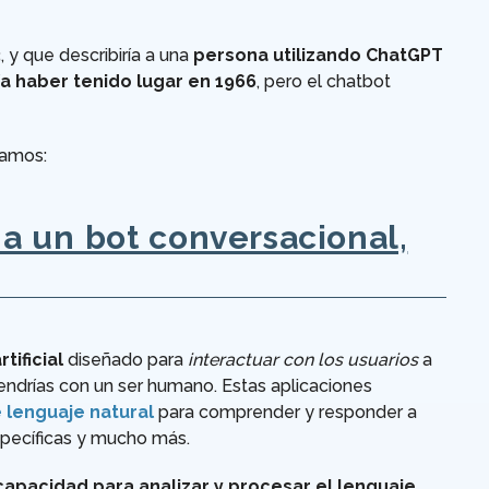
3
, y que describiría a una
persona utilizando ChatGPT
a haber tenido lugar en 1966
, pero el chatbot
eamos:
a un bot conversacional,
tificial
diseñado para
interactuar con los usuarios
a
tendrías con un ser humano. Estas aplicaciones
lenguaje natural
para comprender y responder a
específicas y mucho más.
capacidad para analizar y procesar el lenguaje