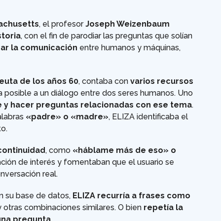
sachusetts
, el profesor
Joseph Weizenbaum
storia
, con el fin de parodiar las preguntas que solían
ar la comunicación
entre humanos y máquinas,
euta de los años 60
, contaba con
varios recursos
 posible a un diálogo entre dos seres humanos. Uno
e y hacer preguntas relacionadas con ese tema
.
alabras
«padre» o «madre»
, ELIZA identificaba el
o.
continuidad
, como
«háblame más de eso» o
ción de interés y fomentaban que el usuario se
nversación real.
n su base de datos,
ELIZA recurría a frases como
 otras combinaciones similares. O bien
repetía la
una pregunta
.