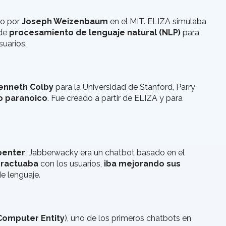
do por
Joseph Weizenbaum
en el MIT. ELIZA simulaba
 de
procesamiento de lenguaje natural (NLP)
para
suarios.
enneth Colby
para la Universidad de Stanford, Parry
o paranoico
. Fue creado a partir de ELIZA y para
penter
, Jabberwacky era un chatbot basado en el
eractuaba
con los usuarios,
iba mejorando sus
e lenguaje.
t Computer Entity
), uno de los primeros chatbots en